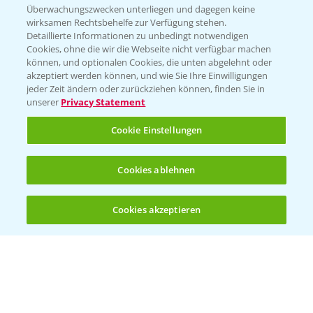
Beratung auf WhatsApp
Überwachungszwecken unterliegen und dagegen keine
T.
+49 (0)174 346 564 1
wirksamen Rechtsbehelfe zur Verfügung stehen.
Detaillierte Informationen zu unbedingt notwendigen
Cookies, ohne die wir die Webseite nicht verfügbar machen
KONTAKT
können, und optionalen Cookies, die unten abgelehnt oder
akzeptiert werden können, und wie Sie Ihre Einwilligungen
jeder Zeit ändern oder zurückziehen können, finden Sie in
Hilfe in Notfällen
unserer
Privacy Statement
T.
+49 (0)214/30-20220
Cookie Einstellungen
Cookies ablehnen
Cookies akzeptieren
Öffnen
Bis zu 4 Produkte vergleichen:
(noch 4)
Folgen Sie uns