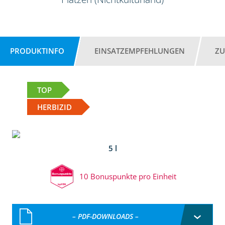
PRODUKTINFO
EINSATZEMPFEHLUNGEN
ZU
TOP
HERBIZID
5 l
10 Bonuspunkte pro Einheit
– PDF-DOWNLOADS –