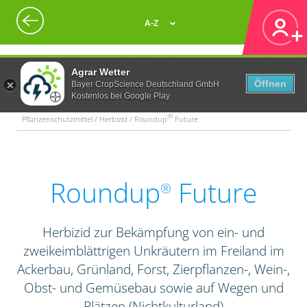
A-Z
Agrar Wetter
Öffnen
Bayer CropScience Deutschland GmbH
Kostenlos bei Google Play
®
Pflanzenschutzmittel / Herbizid / Roundup
Future
Roundup
Future
®
Herbizid zur Bekämpfung von ein- und
zweikeimblättrigen Unkräutern im Freiland im
Ackerbau, Grünland, Forst, Zierpflanzen-, Wein-,
Obst- und Gemüsebau sowie auf Wegen und
Plätzen (Nichtkulturland)