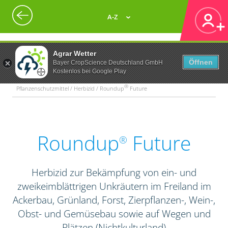
A-Z
Agrar Wetter
Öffnen
Bayer CropScience Deutschland GmbH
Kostenlos bei Google Play
®
Pflanzenschutzmittel / Herbizid / Roundup
Future
Roundup
Future
®
Herbizid zur Bekämpfung von ein- und
zweikeimblättrigen Unkräutern im Freiland im
Ackerbau, Grünland, Forst, Zierpflanzen-, Wein-,
Obst- und Gemüsebau sowie auf Wegen und
Plätzen (Nichtkulturland)