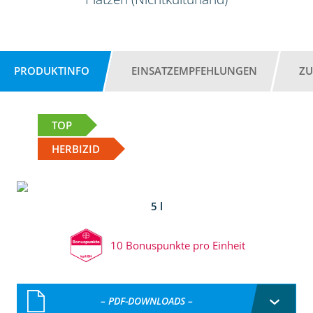
PRODUKTINFO
EINSATZEMPFEHLUNGEN
ZU
TOP
HERBIZID
5 l
10 Bonuspunkte pro Einheit
– PDF-DOWNLOADS –