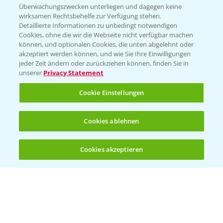
Beratung auf WhatsApp
Überwachungszwecken unterliegen und dagegen keine
T.
+49 (0)174 346 564 1
wirksamen Rechtsbehelfe zur Verfügung stehen.
Detaillierte Informationen zu unbedingt notwendigen
Cookies, ohne die wir die Webseite nicht verfügbar machen
KONTAKT
können, und optionalen Cookies, die unten abgelehnt oder
akzeptiert werden können, und wie Sie Ihre Einwilligungen
jeder Zeit ändern oder zurückziehen können, finden Sie in
Hilfe in Notfällen
unserer
Privacy Statement
T.
+49 (0)214/30-20220
Cookie Einstellungen
Cookies ablehnen
Cookies akzeptieren
Öffnen
Bis zu 4 Produkte vergleichen:
(noch 4)
Folgen Sie uns