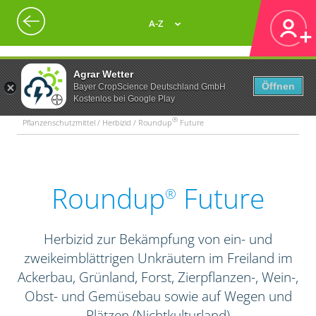
A-Z
Agrar Wetter
Öffnen
Bayer CropScience Deutschland GmbH
Kostenlos bei Google Play
®
Pflanzenschutzmittel / Herbizid / Roundup
Future
Roundup
Future
®
Herbizid zur Bekämpfung von ein- und
zweikeimblättrigen Unkräutern im Freiland im
Ackerbau, Grünland, Forst, Zierpflanzen-, Wein-,
Obst- und Gemüsebau sowie auf Wegen und
Plätzen (Nichtkulturland)