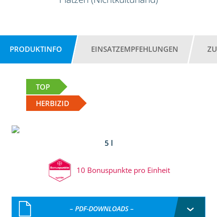
PRODUKTINFO
EINSATZEMPFEHLUNGEN
ZU
TOP
HERBIZID
5 l
10 Bonuspunkte pro Einheit
– PDF-DOWNLOADS –