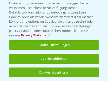
Beratung auf WhatsApp
Überwachungszwecken unterliegen und dagegen keine
T.
+49 (0)174 346 564 1
wirksamen Rechtsbehelfe zur Verfügung stehen.
Detaillierte Informationen zu unbedingt notwendigen
Cookies, ohne die wir die Webseite nicht verfügbar machen
KONTAKT
können, und optionalen Cookies, die unten abgelehnt oder
akzeptiert werden können, und wie Sie Ihre Einwilligungen
jeder Zeit ändern oder zurückziehen können, finden Sie in
Hilfe in Notfällen
unserer
Privacy Statement
T.
+49 (0)214/30-20220
Cookie Einstellungen
Cookies ablehnen
Cookies akzeptieren
Öffnen
Bis zu 4 Produkte vergleichen:
(noch 4)
Folgen Sie uns