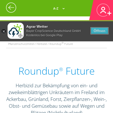
A-Z
Agrar Wetter
Öffnen
Bayer CropScience Deutschland GmbH
Kostenlos bei Google Play
®
Pflanzenschutzmittel / Herbizid / Roundup
Future
Roundup
Future
®
Herbizid zur Bekämpfung von ein- und
zweikeimblättrigen Unkräutern im Freiland im
Ackerbau, Grünland, Forst, Zierpflanzen-, Wein-,
Obst- und Gemüsebau sowie auf Wegen und
Plätzen (Nichtkulturland)