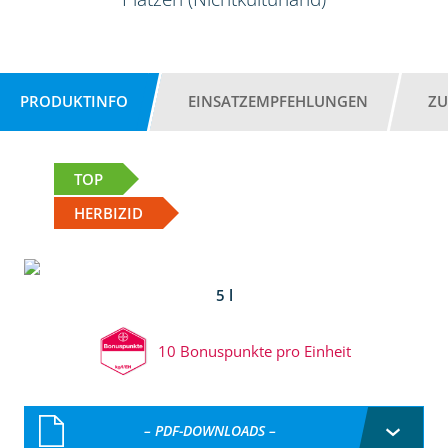
PRODUKTINFO
EINSATZEMPFEHLUNGEN
ZU
TOP
HERBIZID
5 l
10 Bonuspunkte pro Einheit
– PDF-DOWNLOADS –