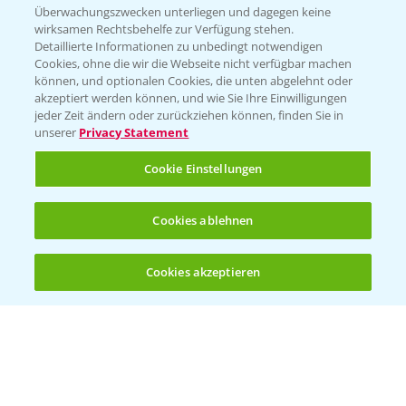
Beratung auf WhatsApp
Überwachungszwecken unterliegen und dagegen keine
T.
+49 (0)174 346 564 1
wirksamen Rechtsbehelfe zur Verfügung stehen.
Detaillierte Informationen zu unbedingt notwendigen
Cookies, ohne die wir die Webseite nicht verfügbar machen
KONTAKT
können, und optionalen Cookies, die unten abgelehnt oder
akzeptiert werden können, und wie Sie Ihre Einwilligungen
jeder Zeit ändern oder zurückziehen können, finden Sie in
Hilfe in Notfällen
unserer
Privacy Statement
T.
+49 (0)214/30-20220
Cookie Einstellungen
Cookies ablehnen
Cookies akzeptieren
Öffnen
Bis zu 4 Produkte vergleichen:
(noch 4)
Folgen Sie uns