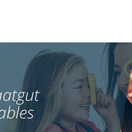
atgut
ables