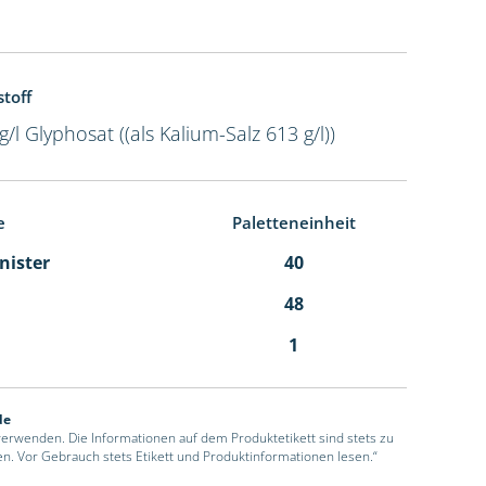
toff
g/l Glyphosat ((als Kalium-Salz 613 g/l))
e
Paletteneinheit
anister
40
48
1
de
 verwenden. Die Informationen auf dem Produktetikett sind stets zu
en. Vor Gebrauch stets Etikett und Produktinformationen lesen.“