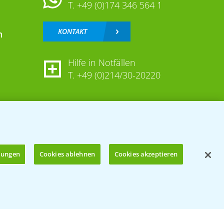
T.
+49 (0)174 346 564 1
KONTAKT
n
Hilfe in Notfällen
T.
+49 (0)214/30-20220
llungen
Cookies ablehnen
Cookies akzeptieren
Öffnen