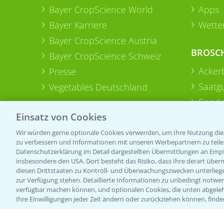
Bayer CropScience World
Apps
Bayer Karriere
Wetter
Bayer CropScience Austria
BROSC
Bayer CropScience Schweiz
Acker
Presse
Saatg
Vegetables Deutschland
Sonde
Einsatz von Cookies
Wir würden gerne optionale Cookies verwenden, um Ihre Nutzung dies
zu verbessern und Informationen mit unseren Werbepartnern zu teilen.
Datenschutzerklärung im Detail dargestellten Übermittlungen an Empfä
insbesondere den USA. Dort besteht das Risiko, dass Ihre derart über
diesen Drittstaaten zu Kontroll- und Überwachungszwecken unterlie
zur Verfügung stehen. Detaillierte Informationen zu unbedingt notwen
verfügbar machen können, und optionalen Cookies, die unten abgeleh
Ihre Einwilligungen jeder Zeit ändern oder zurückziehen können, finde