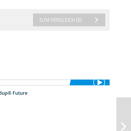
ZUM VERGLEICH
(0)
ndup® Future
2:01