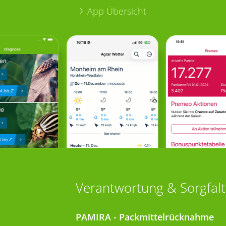
App Übersicht
Verantwortung & Sorgfalt
PAMIRA - Packmittelrücknahme