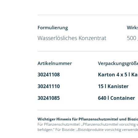
Formulierung
Wirks
Wasserlösliches Konzentrat
500 
Artikelnummer
Verpackungsgröß
30241108
Karton 4 x 5 l K
30241110
15 l Kanister
30241085
640 l Container
Wichtiger Hinweis für Pflanzenschutzmittel und Biozi
Für Pflanzenschutzmittel: „Pflanzenschutzmittel vorsichtig
befolgen.“ Für Biozide: „Biozidprodukte vorsichtig verwend