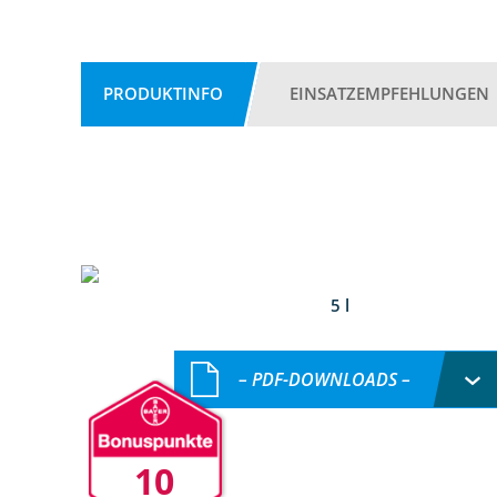
PRODUKTINFO
EINSATZEMPFEHLUNGEN
5 l
– PDF-DOWNLOADS –
10