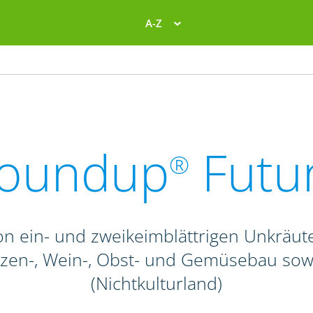
A-Z
oundup
Futu
®
n ein- und zweikeimblättrigen Unkräute
anzen-, Wein-, Obst- und Gemüsebau so
(Nichtkulturland)