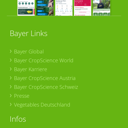
Bayer Links
Bayer Global
Bayer CropScience World
Bayer Karriere
Bayer CropScience Austria
Bayer CropScience Schweiz
Presse
Vegetables Deutschland
Infos