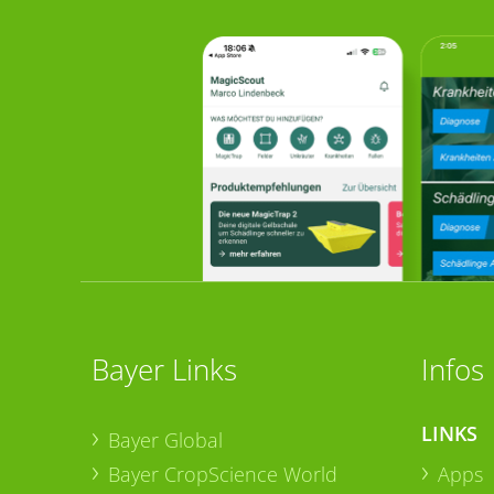
Bayer Links
Infos
LINKS
Bayer Global
Bayer CropScience World
Apps