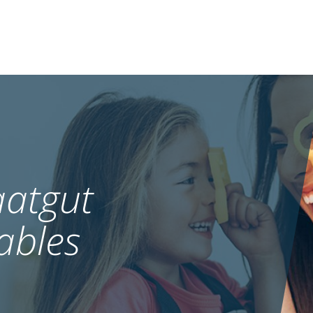
atgut
ables