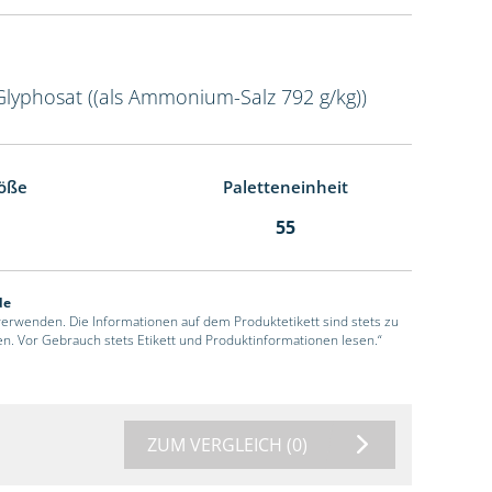
Glyphosat ((als Ammonium-Salz 792 g/kg))
öße
Paletteneinheit
55
de
 verwenden. Die Informationen auf dem Produktetikett sind stets zu
en. Vor Gebrauch stets Etikett und Produktinformationen lesen.“
ZUM VERGLEICH
(0)