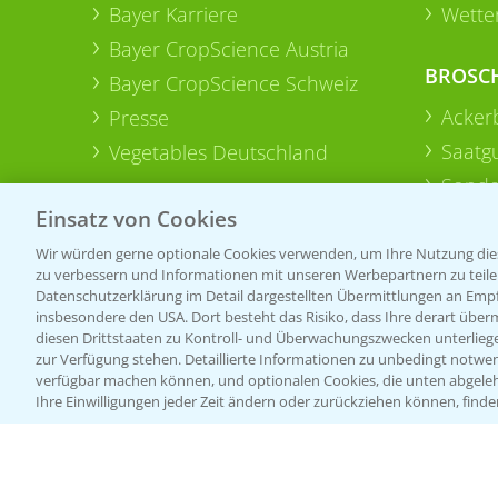
Bayer Karriere
Wetter
Bayer CropScience Austria
BROSC
Bayer CropScience Schweiz
Acker
Presse
Saatg
Vegetables Deutschland
Sonde
Einsatz von Cookies
Wir würden gerne optionale Cookies verwenden, um Ihre Nutzung dies
zu verbessern und Informationen mit unseren Werbepartnern zu teilen.
Datenschutzerklärung im Detail dargestellten Übermittlungen an Empfä
insbesondere den USA. Dort besteht das Risiko, dass Ihre derart über
diesen Drittstaaten zu Kontroll- und Überwachungszwecken unterlie
zur Verfügung stehen. Detaillierte Informationen zu unbedingt notwen
verfügbar machen können, und optionalen Cookies, die unten abgeleh
Ihre Einwilligungen jeder Zeit ändern oder zurückziehen können, finde