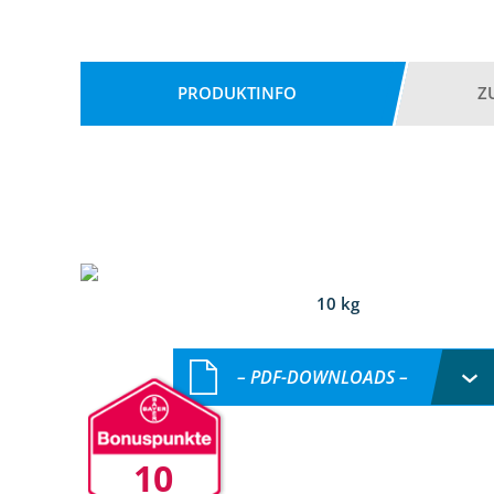
PRODUKTINFO
Z
10 kg
– PDF-DOWNLOADS –
10