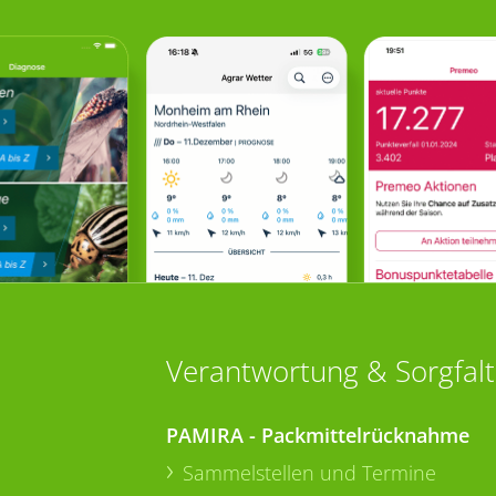
Verantwortung & Sorgfalt
PAMIRA - Packmittelrücknahme
Sammelstellen und Termine