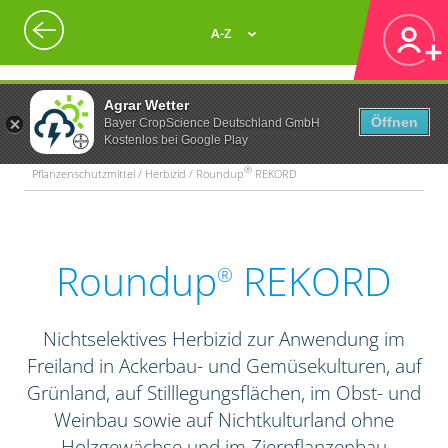
A-Z
Agrar Wetter
Öffnen
Bayer CropScience Deutschland GmbH
Kostenlos bei Google Play
®
Pflanzenschutzmittel / Herbizid / Roundup
REKORD
Roundup
REKORD
®
Nichtselektives Herbizid zur Anwendung im
Freiland in Ackerbau- und Gemüsekulturen, auf
Grünland, auf Stilllegungsflächen, im Obst- und
Weinbau sowie auf Nichtkulturland ohne
Holzgewächse und im Zierpflanzenbau