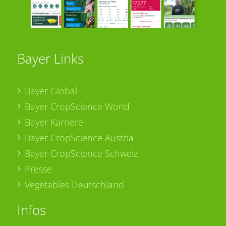
Bayer Links
Bayer Global
Bayer CropScience World
Bayer Karriere
Bayer CropScience Austria
Bayer CropScience Schweiz
Presse
Vegetables Deutschland
Infos