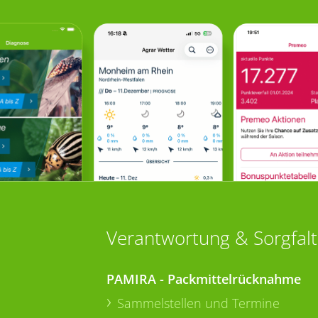
Verantwortung & Sorgfalt
PAMIRA - Packmittelrücknahme
Sammelstellen und Termine