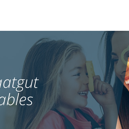
atgut
ables