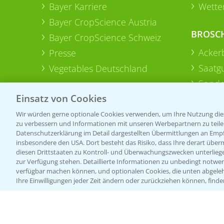
Bayer Karriere
Wetter
Bayer CropScience Austria
BROSC
Bayer CropScience Schweiz
Acker
Presse
Saatg
Vegetables Deutschland
Sonde
Einsatz von Cookies
Wir würden gerne optionale Cookies verwenden, um Ihre Nutzung dies
zu verbessern und Informationen mit unseren Werbepartnern zu teilen.
Datenschutzerklärung im Detail dargestellten Übermittlungen an Empfä
insbesondere den USA. Dort besteht das Risiko, dass Ihre derart über
diesen Drittstaaten zu Kontroll- und Überwachungszwecken unterlie
zur Verfügung stehen. Detaillierte Informationen zu unbedingt notwen
verfügbar machen können, und optionalen Cookies, die unten abgeleh
Ihre Einwilligungen jeder Zeit ändern oder zurückziehen können, finde