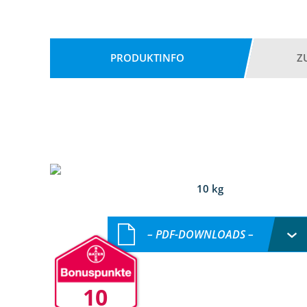
PRODUKTINFO
Z
10 kg
– PDF-DOWNLOADS –
10