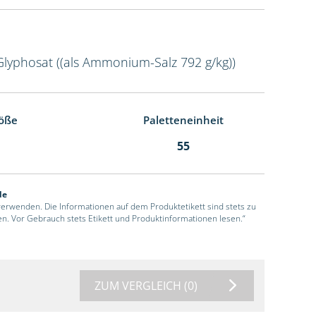
Glyphosat ((als Ammonium-Salz 792 g/kg))
öße
Paletteneinheit
55
de
 verwenden. Die Informationen auf dem Produktetikett sind stets zu
en. Vor Gebrauch stets Etikett und Produktinformationen lesen.“
ZUM VERGLEICH
(0)