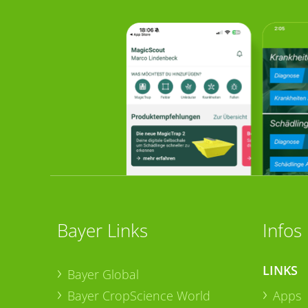
Bayer Links
Infos
LINKS
Bayer Global
Bayer CropScience World
Apps