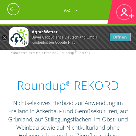
A-Z
Agrar Wetter
Öffnen
Bayer CropScience Deutschland GmbH
Kostenlos bei Google Play
®
Pflanzenschutzmittel / Herbizid / Roundup
REKORD
Roundup
REKORD
®
Nichtselektives Herbizid zur Anwendung im
Freiland in Ackerbau- und Gemüsekulturen, auf
Grünland, auf Stilllegungsflächen, im Obst- und
Weinbau sowie auf Nichtkulturland ohne
Holzgewächse und im Zierpflanzenbau