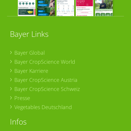
Bayer Links
Bayer Global
Bayer CropScience World
Bayer Karriere
Bayer CropScience Austria
Bayer CropScience Schweiz
Presse
Vegetables Deutschland
Infos