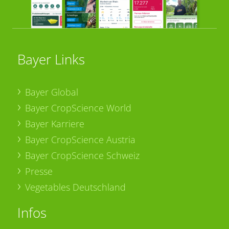
Bayer Links
Bayer Global
Bayer CropScience World
Bayer Karriere
Bayer CropScience Austria
Bayer CropScience Schweiz
Presse
Vegetables Deutschland
Infos