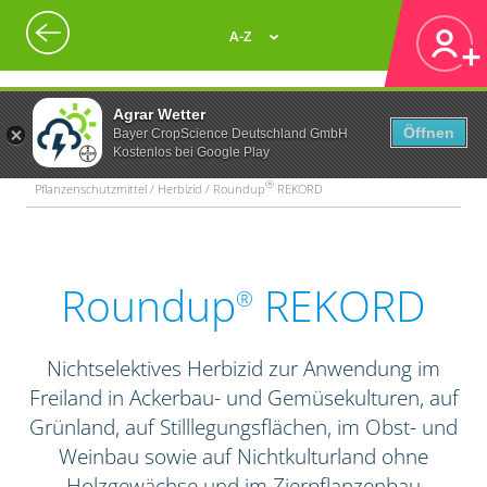
A-Z
Agrar Wetter
Öffnen
Bayer CropScience Deutschland GmbH
Kostenlos bei Google Play
®
Pflanzenschutzmittel / Herbizid / Roundup
REKORD
Roundup
REKORD
®
Nichtselektives Herbizid zur Anwendung im
Freiland in Ackerbau- und Gemüsekulturen, auf
Grünland, auf Stilllegungsflächen, im Obst- und
Weinbau sowie auf Nichtkulturland ohne
Holzgewächse und im Zierpflanzenbau