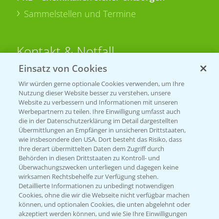
Sammelstellen und Termine
Kontakt & Notfall
Einsatz von Cookies
Beratung auf WhatsApp
Wir würden gerne optionale Cookies verwenden, um Ihre
T.
+49 (0)174 346 564 1
Nutzung dieser Website besser zu verstehen, unsere
Website zu verbessern und Informationen mit unseren
Werbepartnern zu teilen. Ihre Einwilligung umfasst auch
KONTAKT
die in der Datenschutzerklärung im Detail dargestellten
Übermittlungen an Empfänger in unsicheren Drittstaaten,
wie insbesondere den USA. Dort besteht das Risiko, dass
Hilfe in Notfällen
Ihre derart übermittelten Daten dem Zugriff durch
Behörden in diesen Drittstaaten zu Kontroll- und
T.
+49 (0)214/30-20220
Überwachungszwecken unterliegen und dagegen keine
wirksamen Rechtsbehelfe zur Verfügung stehen.
Detaillierte Informationen zu unbedingt notwendigen
Cookies, ohne die wir die Webseite nicht verfügbar machen
können, und optionalen Cookies, die unten abgelehnt oder
akzeptiert werden können, und wie Sie Ihre Einwilligungen