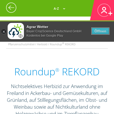
A-Z
Agrar Wetter
Öffnen
Bayer CropScience Deutschland GmbH
Kostenlos bei Google Play
®
Pflanzenschutzmittel / Herbizid / Roundup
REKORD
Roundup
REKORD
®
Nichtselektives Herbizid zur Anwendung im
Freiland in Ackerbau- und Gemüsekulturen, auf
Grünland, auf Stilllegungsflächen, im Obst- und
Weinbau sowie auf Nichtkulturland ohne
Holzgewächse und im Zierpflanzenbau