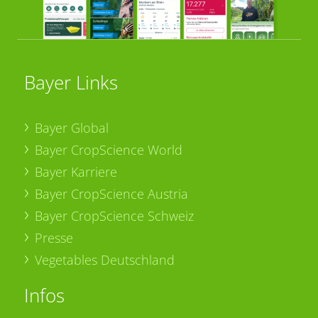
Bayer Links
Bayer Global
Bayer CropScience World
Bayer Karriere
Bayer CropScience Austria
Bayer CropScience Schweiz
Presse
Vegetables Deutschland
Infos