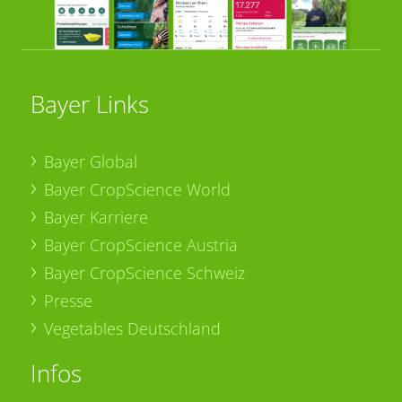
Bayer Links
Bayer Global
Bayer CropScience World
Bayer Karriere
Bayer CropScience Austria
Bayer CropScience Schweiz
Presse
Vegetables Deutschland
Infos