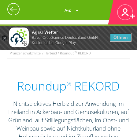
A-Z
Agrar Wetter
Öffnen
Bayer CropScience Deutschland GmbH
Kostenlos bei Google Play
®
Pflanzenschutzmittel / Herbizid / Roundup
REKORD
Roundup
REKORD
®
Nichtselektives Herbizid zur Anwendung im
Freiland in Ackerbau- und Gemüsekulturen, auf
Grünland, auf Stilllegungsflächen, im Obst- und
Weinbau sowie auf Nichtkulturland ohne
Holzgewächse und im Zierpflanzenbau