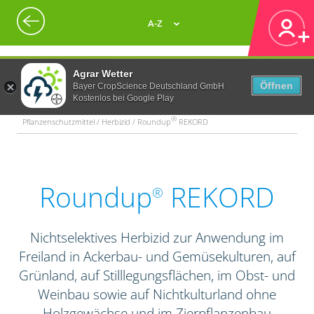
A-Z
Agrar Wetter
Öffnen
Bayer CropScience Deutschland GmbH
Kostenlos bei Google Play
®
Pflanzenschutzmittel / Herbizid / Roundup
REKORD
Roundup
REKORD
®
Nichtselektives Herbizid zur Anwendung im
Freiland in Ackerbau- und Gemüsekulturen, auf
Grünland, auf Stilllegungsflächen, im Obst- und
Weinbau sowie auf Nichtkulturland ohne
Holzgewächse und im Zierpflanzenbau