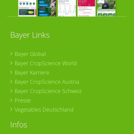
Bayer Links
Bayer Global
Bayer CropScience World
Bayer Karriere
Bayer CropScience Austria
Bayer CropScience Schweiz
Presse
Vegetables Deutschland
Infos