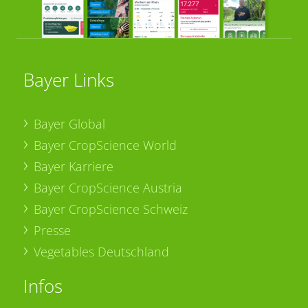
Bayer Links
Bayer Global
Bayer CropScience World
Bayer Karriere
Bayer CropScience Austria
Bayer CropScience Schweiz
Presse
Vegetables Deutschland
Infos