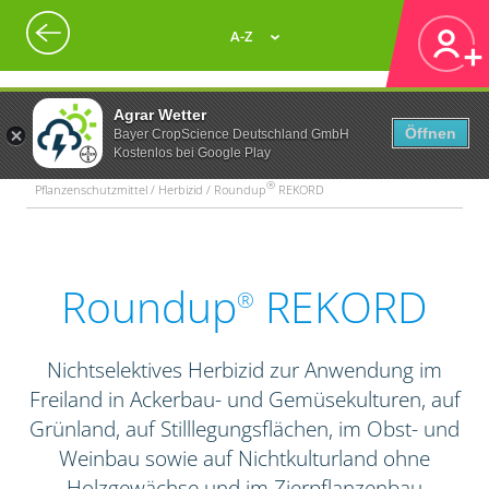
A-Z
Agrar Wetter
Öffnen
Bayer CropScience Deutschland GmbH
Kostenlos bei Google Play
®
Pflanzenschutzmittel / Herbizid / Roundup
REKORD
Roundup
REKORD
®
Nichtselektives Herbizid zur Anwendung im
Freiland in Ackerbau- und Gemüsekulturen, auf
Grünland, auf Stilllegungsflächen, im Obst- und
Weinbau sowie auf Nichtkulturland ohne
Holzgewächse und im Zierpflanzenbau