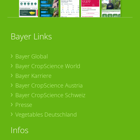
Bayer Links
Bayer Global
Bayer CropScience World
Bayer Karriere
Bayer CropScience Austria
Bayer CropScience Schweiz
Presse
Vegetables Deutschland
Infos