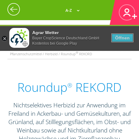
A-Z
Agrar Wetter
Öffnen
Bayer CropScience Deutschland GmbH
Kostenlos bei Google Play
®
Pflanzenschutzmittel / Herbizid / Roundup
REKORD
Roundup
REKORD
®
Nichtselektives Herbizid zur Anwendung im
Freiland in Ackerbau- und Gemüsekulturen, auf
Grünland, auf Stilllegungsflächen, im Obst- und
Weinbau sowie auf Nichtkulturland ohne
Holzgewächse und im Zierpflanzenbau