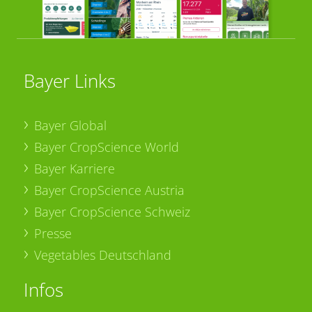
Bayer Links
Bayer Global
Bayer CropScience World
Bayer Karriere
Bayer CropScience Austria
Bayer CropScience Schweiz
Presse
Vegetables Deutschland
Infos