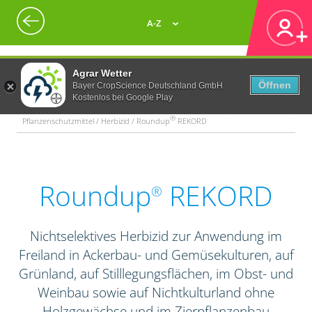
A-Z
Agrar Wetter
Öffnen
Bayer CropScience Deutschland GmbH
Kostenlos bei Google Play
®
Pflanzenschutzmittel / Herbizid / Roundup
REKORD
Roundup
REKORD
®
Nichtselektives Herbizid zur Anwendung im
Freiland in Ackerbau- und Gemüsekulturen, auf
Grünland, auf Stilllegungsflächen, im Obst- und
Weinbau sowie auf Nichtkulturland ohne
Holzgewächse und im Zierpflanzenbau