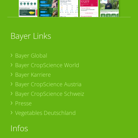
Bayer Links
Bayer Global
Bayer CropScience World
Bayer Karriere
Bayer CropScience Austria
Bayer CropScience Schweiz
Presse
Vegetables Deutschland
Infos