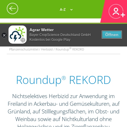
A-Z
Agrar Wetter
Öffnen
Bayer CropScience Deutschland GmbH
Kostenlos bei Google Play
®
Pflanzenschutzmittel / Herbizid / Roundup
REKORD
Roundup
REKORD
®
Nichtselektives Herbizid zur Anwendung im
Freiland in Ackerbau- und Gemüsekulturen, auf
Grünland, auf Stilllegungsflächen, im Obst- und
Weinbau sowie auf Nichtkulturland ohne
Holzgewächse und im Zierpflanzenbau