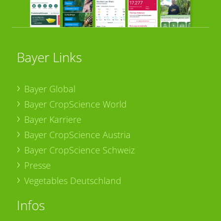
Bayer Links
Bayer Global
Bayer CropScience World
Bayer Karriere
Bayer CropScience Austria
Bayer CropScience Schweiz
Presse
Vegetables Deutschland
Infos