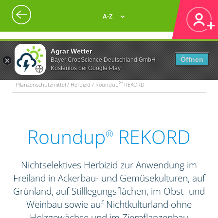
A-Z
Agrar Wetter
Öffnen
Bayer CropScience Deutschland GmbH
Kostenlos bei Google Play
®
Pflanzenschutzmittel / Herbizid / Roundup
REKORD
Roundup
REKORD
®
Nichtselektives Herbizid zur Anwendung im
Freiland in Ackerbau- und Gemüsekulturen, auf
Grünland, auf Stilllegungsflächen, im Obst- und
Weinbau sowie auf Nichtkulturland ohne
Holzgewächse und im Zierpflanzenbau