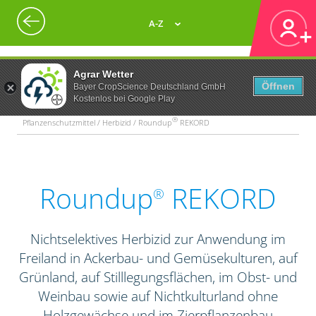
A-Z
Agrar Wetter
Öffnen
Bayer CropScience Deutschland GmbH
Kostenlos bei Google Play
®
Pflanzenschutzmittel / Herbizid / Roundup
REKORD
Roundup
REKORD
®
Nichtselektives Herbizid zur Anwendung im
Freiland in Ackerbau- und Gemüsekulturen, auf
Grünland, auf Stilllegungsflächen, im Obst- und
Weinbau sowie auf Nichtkulturland ohne
Holzgewächse und im Zierpflanzenbau