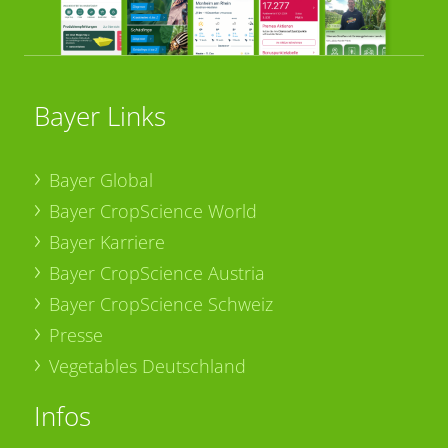
Bayer Links
Bayer Global
Bayer CropScience World
Bayer Karriere
Bayer CropScience Austria
Bayer CropScience Schweiz
Presse
Vegetables Deutschland
Infos