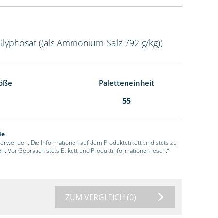
Glyphosat ((als Ammonium-Salz 792 g/kg))
öße
Paletteneinheit
55
de
 verwenden. Die Informationen auf dem Produktetikett sind stets zu
en. Vor Gebrauch stets Etikett und Produktinformationen lesen.“
ZUM VERGLEICH
(0)