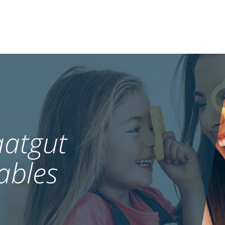
atgut
ables