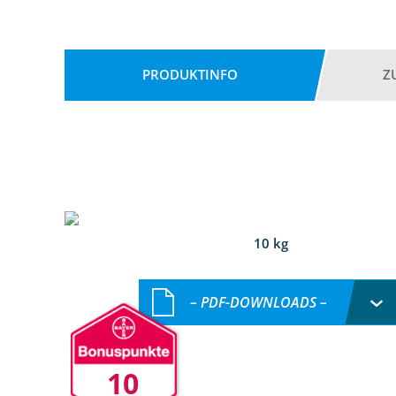
PRODUKTINFO
Z
10 kg
– PDF-DOWNLOADS –
10