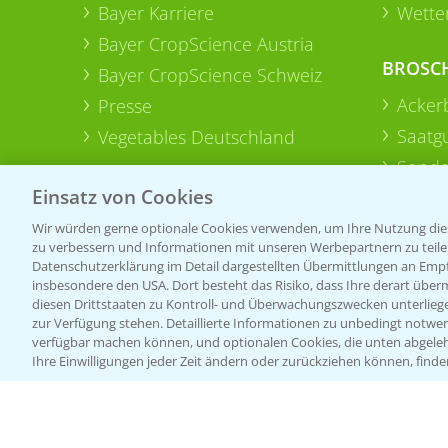
Bayer Karriere
Wetter
Bayer CropScience Austria
BROSC
Bayer CropScience Schweiz
Acker
Presse
Saatg
Vegetables Deutschland
Sonde
Einsatz von Cookies
Wir würden gerne optionale Cookies verwenden, um Ihre Nutzung dies
zu verbessern und Informationen mit unseren Werbepartnern zu teilen.
Datenschutzerklärung im Detail dargestellten Übermittlungen an Empfä
insbesondere den USA. Dort besteht das Risiko, dass Ihre derart über
diesen Drittstaaten zu Kontroll- und Überwachungszwecken unterlie
zur Verfügung stehen. Detaillierte Informationen zu unbedingt notwen
verfügbar machen können, und optionalen Cookies, die unten abgeleh
Ihre Einwilligungen jeder Zeit ändern oder zurückziehen können, finde