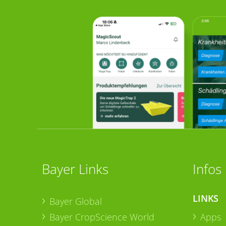
Bayer Links
Infos
LINKS
Bayer Global
Bayer CropScience World
Apps