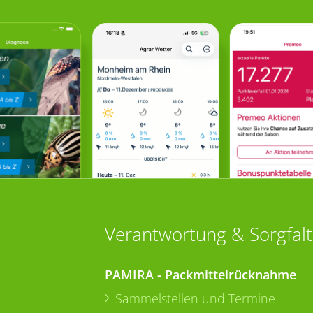
Verantwortung & Sorgfalt
PAMIRA - Packmittelrücknahme
Sammelstellen und Termine