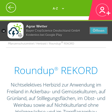
A-Z
Agrar Wetter
Öffnen
Bayer CropScience Deutschland GmbH
Kostenlos bei Google Play
®
Pflanzenschutzmittel / Herbizid / Roundup
REKORD
Roundup
REKORD
®
Nichtselektives Herbizid zur Anwendung im
Freiland in Ackerbau- und Gemüsekulturen, auf
Grünland, auf Stilllegungsflächen, im Obst- und
Weinbau sowie auf Nichtkulturland ohne
Holzgewächse und im Zierpflanzenbau