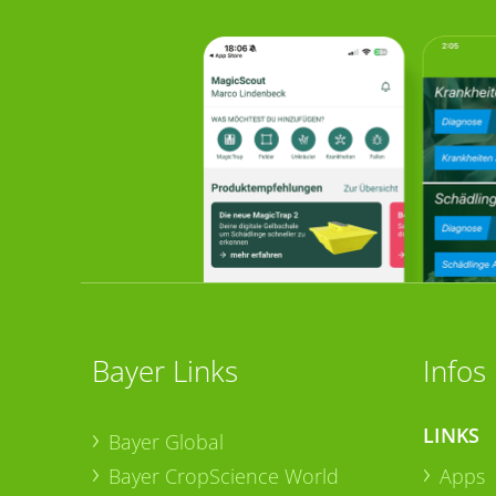
Bayer Links
Infos
LINKS
Bayer Global
Bayer CropScience World
Apps