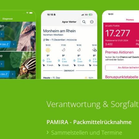
Verantwortung & Sorgfalt
PAMIRA - Packmittelrücknahme
Sammelstellen und Termine