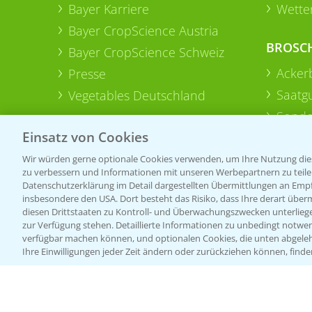
Bayer Karriere
Wetter
Bayer CropScience Austria
BROSC
Bayer CropScience Schweiz
Acker
Presse
Saatg
Vegetables Deutschland
Sonde
Einsatz von Cookies
Wir würden gerne optionale Cookies verwenden, um Ihre Nutzung dies
zu verbessern und Informationen mit unseren Werbepartnern zu teilen.
Datenschutzerklärung im Detail dargestellten Übermittlungen an Empfä
insbesondere den USA. Dort besteht das Risiko, dass Ihre derart über
diesen Drittstaaten zu Kontroll- und Überwachungszwecken unterlie
zur Verfügung stehen. Detaillierte Informationen zu unbedingt notwen
verfügbar machen können, und optionalen Cookies, die unten abgeleh
Ihre Einwilligungen jeder Zeit ändern oder zurückziehen können, finde