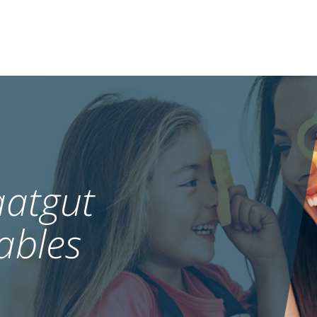
atgut
ables