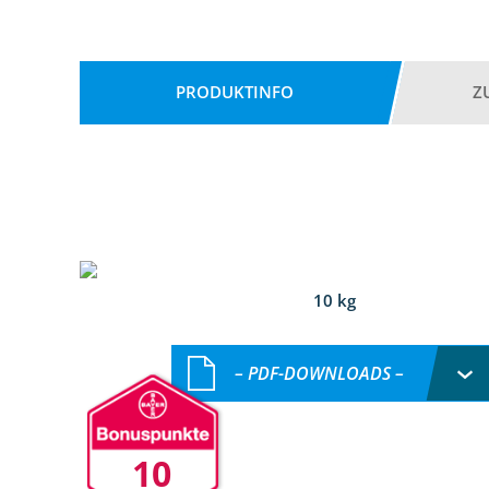
PRODUKTINFO
Z
10 kg
– PDF-DOWNLOADS –
10