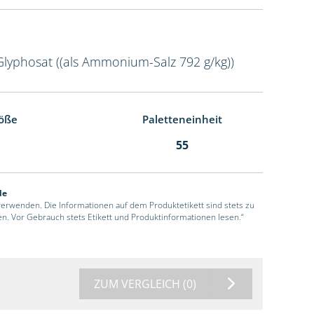
Glyphosat ((als Ammonium-Salz 792 g/kg))
öße
Paletteneinheit
55
de
 verwenden. Die Informationen auf dem Produktetikett sind stets zu
en. Vor Gebrauch stets Etikett und Produktinformationen lesen.“
ZUM VERGLEICH
(0)