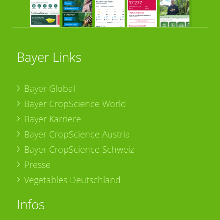
Bayer Links
Bayer Global
Bayer CropScience World
Bayer Karriere
Bayer CropScience Austria
Bayer CropScience Schweiz
Presse
Vegetables Deutschland
Infos