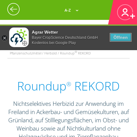
A-Z
Agrar Wetter
Öffnen
Bayer CropScience Deutschland GmbH
Kostenlos bei Google Play
®
Pflanzenschutzmittel / Herbizid / Roundup
REKORD
Roundup
REKORD
®
Nichtselektives Herbizid zur Anwendung im
Freiland in Ackerbau- und Gemüsekulturen, auf
Grünland, auf Stilllegungsflächen, im Obst- und
Weinbau sowie auf Nichtkulturland ohne
Holzgewächse und im Zierpflanzenbau