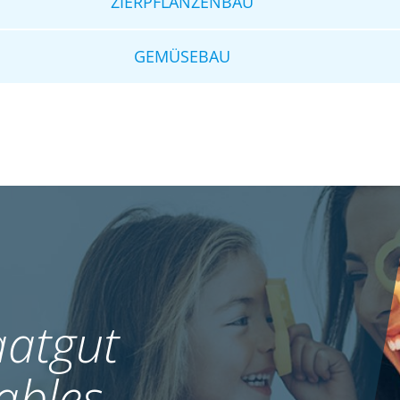
ZIERPFLANZENBAU
GEMÜSEBAU
atgut
ables