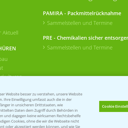
PAMIRA - Packmittelrücknahme
Sammelstellen und Termine
 Aktuell
PRE - Chemikalien sicher entsorge
Sammelstellen und Termine
HÜREN
bau
ut
rkulturen
er Website besser zu verstehen, unsere Website
 Ihre Einwilligung umfasst auch die in der
nger in unsicheren Drittstaaten, wie
Cookie Einste
mittelten Daten dem Zugriff durch Behörden in
gen und dagegen keine wirksamen Rechtsbehelfe
digen Cookies, ohne die wir die Webseite nicht
Folgen Sie uns
nt oder akzeptiert werden können, und wie Sie