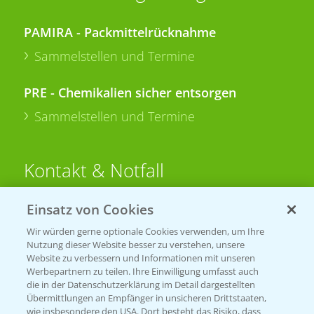
PAMIRA - Packmittelrücknahme
Sammelstellen und Termine
PRE - Chemikalien sicher entsorgen
Sammelstellen und Termine
Kontakt & Notfall
Einsatz von Cookies
Beratung auf WhatsApp
T.
+49 (0)174 346 564 1
Wir würden gerne optionale Cookies verwenden, um Ihre
Nutzung dieser Website besser zu verstehen, unsere
Website zu verbessern und Informationen mit unseren
KONTAKT
Werbepartnern zu teilen. Ihre Einwilligung umfasst auch
die in der Datenschutzerklärung im Detail dargestellten
Übermittlungen an Empfänger in unsicheren Drittstaaten,
Hilfe in Notfällen
wie insbesondere den USA. Dort besteht das Risiko, dass