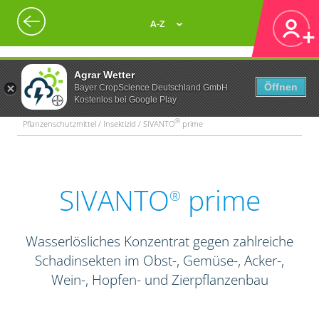
A-Z
Agrar Wetter
Öffnen
Bayer CropScience Deutschland GmbH
Kostenlos bei Google Play
®
Pflanzenschutzmittel / Insektizid / SIVANTO
prime
SIVANTO
prime
®
Wasserlösliches Konzentrat gegen zahlreiche
Schadinsekten im Obst-, Gemüse-, Acker-,
Wein-, Hopfen- und Zierpflanzenbau