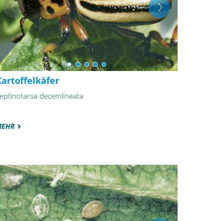
artoffelkäfer
eptinotarsa decemlineata
MEHR