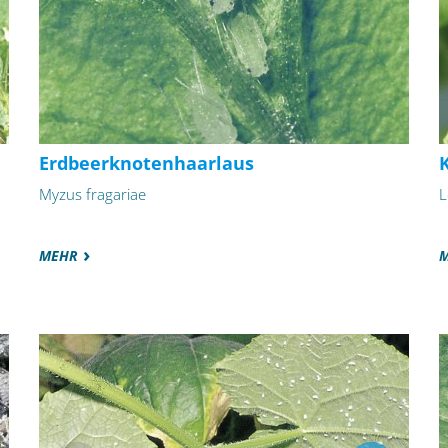
Erdbeerknotenhaarlaus
K
Myzus fragariae
L
MEHR