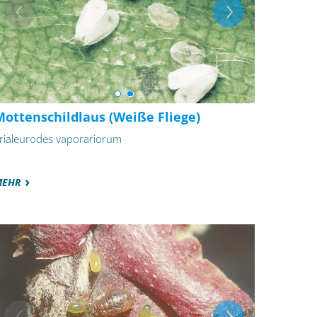
Mottenschildlaus (Weiße Fliege)
rialeurodes vaporariorum
MEHR