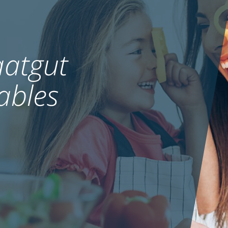
atgut
ables