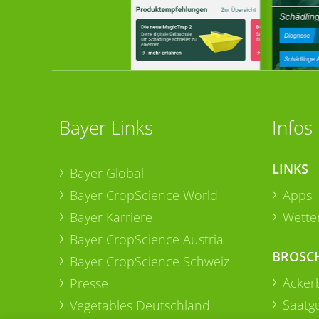
Bayer Links
Infos
LINKS
Bayer Global
Bayer CropScience World
Apps
Bayer Karriere
Wetter
Bayer CropScience Austria
BROSC
Bayer CropScience Schweiz
Acker
Presse
Saatg
Vegetables Deutschland