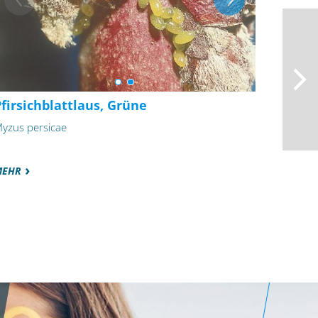
firsichblattlaus, Grüne
yzus persicae
MEHR