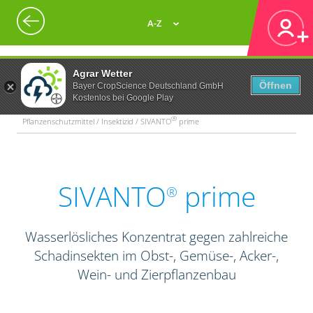
A-Z
Agrar Wetter
Öffnen
Bayer CropScience Deutschland GmbH
Kostenlos bei Google Play
®
Pflanzenschutzmittel / Insektizid / SIVANTO
prime
SIVANTO
prime
®
Wasserlösliches Konzentrat gegen zahlreiche
Schadinsekten im Obst-, Gemüse-, Acker-,
Wein- und Zierpflanzenbau