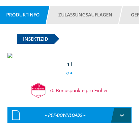
PRODUKTINFO
ZULASSUNGSAUFLAGEN
GE
INSEKTIZID
1 l
70 Bonuspunkte pro Einheit
– PDF-DOWNLOADS –