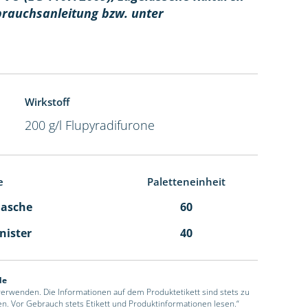
brauchsanleitung bzw. unter
Wirkstoff
200 g/l Flupyradifurone
e
Paletteneinheit
Flasche
60
anister
40
de
 verwenden. Die Informationen auf dem Produktetikett sind stets zu
en. Vor Gebrauch stets Etikett und Produktinformationen lesen.“