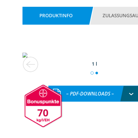
PRODUKTINFO
ZULASSUNGSA
1 l
– PDF-DOWNLOADS –
70