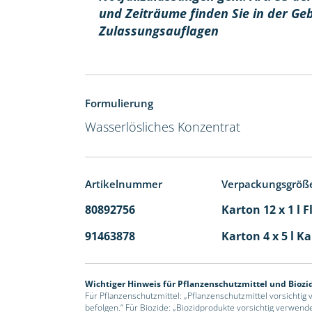
und Zeiträume finden Sie in der Ge
Zulassungsauflagen
Formulierung
Wasserlösliches Konzentrat
Artikelnummer
Verpackungsgröß
80892756
Karton 12 x 1 l 
91463878
Karton 4 x 5 l K
Wichtiger Hinweis für Pflanzenschutzmittel und Biozi
Für Pflanzenschutzmittel: „Pflanzenschutzmittel vorsichtig
befolgen.“ Für Biozide: „Biozidprodukte vorsichtig verwend