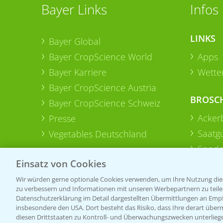
Bayer Links
Infos
LINKS
Bayer Global
Bayer CropScience World
Apps
Bayer Karriere
Wetter
Bayer CropScience Austria
BROSC
Bayer CropScience Schweiz
Acker
Presse
Saatg
Vegetables Deutschland
Sonde
Einsatz von Cookies
Wir würden gerne optionale Cookies verwenden, um Ihre Nutzung dies
zu verbessern und Informationen mit unseren Werbepartnern zu teilen.
Datenschutzerklärung im Detail dargestellten Übermittlungen an Empfä
insbesondere den USA. Dort besteht das Risiko, dass Ihre derart über
diesen Drittstaaten zu Kontroll- und Überwachungszwecken unterlie