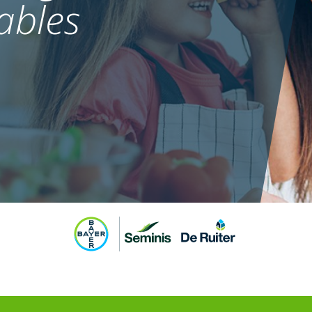
ables