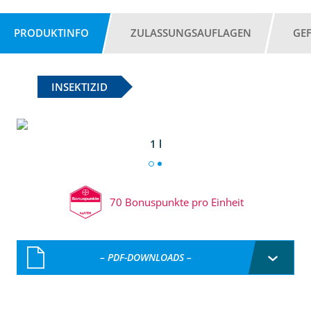
PRODUKTINFO
ZULASSUNGSAUFLAGEN
GE
INSEKTIZID
1 l
70 Bonuspunkte pro Einheit
– PDF-DOWNLOADS –