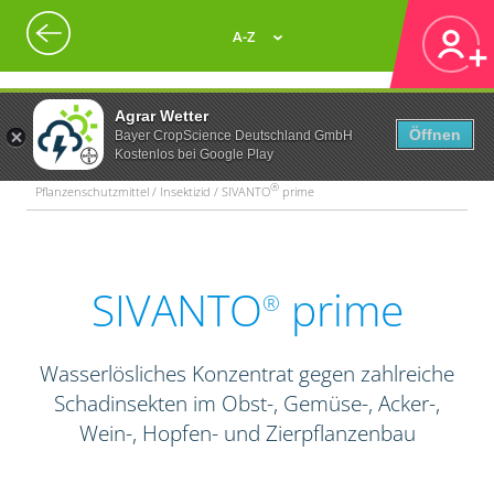
A-Z
Agrar Wetter
Öffnen
Bayer CropScience Deutschland GmbH
Kostenlos bei Google Play
®
Pflanzenschutzmittel / Insektizid / SIVANTO
prime
SIVANTO
prime
®
Wasserlösliches Konzentrat gegen zahlreiche
Schadinsekten im Obst-, Gemüse-, Acker-,
Wein-, Hopfen- und Zierpflanzenbau