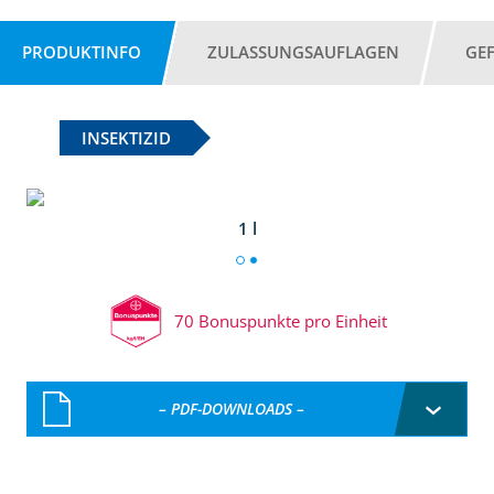
PRODUKTINFO
ZULASSUNGSAUFLAGEN
GE
INSEKTIZID
1 l
70 Bonuspunkte pro Einheit
– PDF-DOWNLOADS –