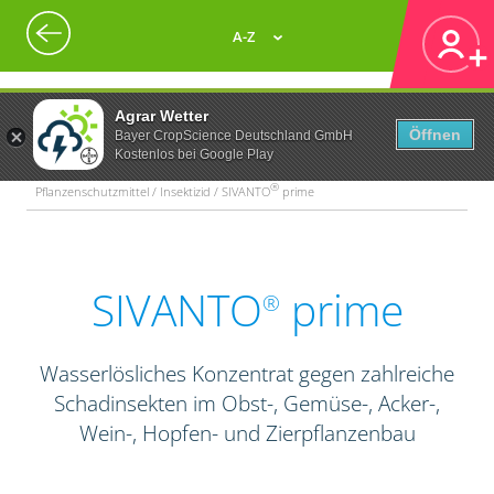
A-Z
Agrar Wetter
Öffnen
Bayer CropScience Deutschland GmbH
Kostenlos bei Google Play
®
Pflanzenschutzmittel / Insektizid / SIVANTO
prime
SIVANTO
prime
®
Wasserlösliches Konzentrat gegen zahlreiche
Schadinsekten im Obst-, Gemüse-, Acker-,
Wein-, Hopfen- und Zierpflanzenbau