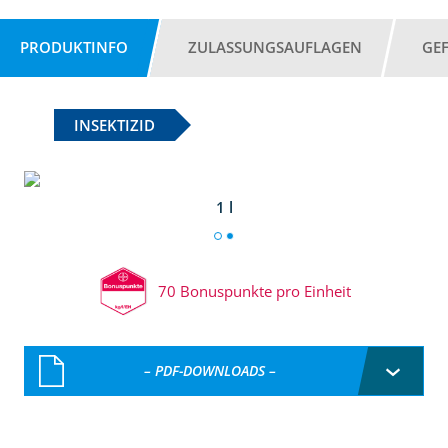
PRODUKTINFO
ZULASSUNGSAUFLAGEN
GE
INSEKTIZID
1 l
70 Bonuspunkte pro Einheit
– PDF-DOWNLOADS –