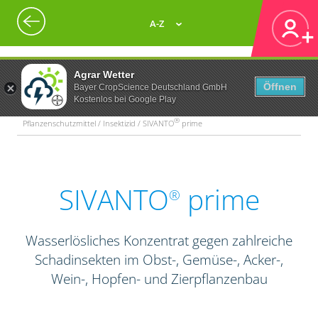
A-Z
Agrar Wetter
Öffnen
Bayer CropScience Deutschland GmbH
Kostenlos bei Google Play
®
Pflanzenschutzmittel / Insektizid / SIVANTO
prime
SIVANTO
prime
®
Wasserlösliches Konzentrat gegen zahlreiche
Schadinsekten im Obst-, Gemüse-, Acker-,
Wein-, Hopfen- und Zierpflanzenbau