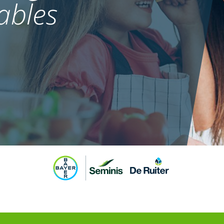
ables