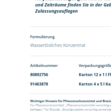
und Zeiträume finden Sie in der Ge
Zulassungsauflagen
Formulierung
Wasserlösliches Konzentrat
Artikelnummer
Verpackungsgröß
80892756
Karton 12 x 1 l 
91463878
Karton 4 x 5 l K
Wichtiger Hinweis für Pflanzenschutzmittel und Biozi
Für Pflanzenschutzmittel: „Pflanzenschutzmittel vorsichtig
befolgen.“ Für Biozide: „Biozidprodukte vorsichtig verwend