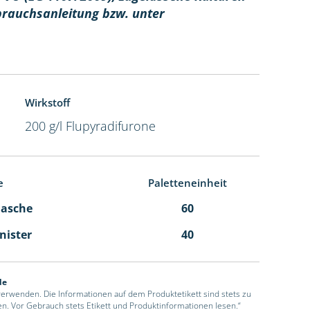
brauchsanleitung bzw. unter
Wirkstoff
200 g/l Flupyradifurone
e
Paletteneinheit
Flasche
60
anister
40
de
 verwenden. Die Informationen auf dem Produktetikett sind stets zu
en. Vor Gebrauch stets Etikett und Produktinformationen lesen.“