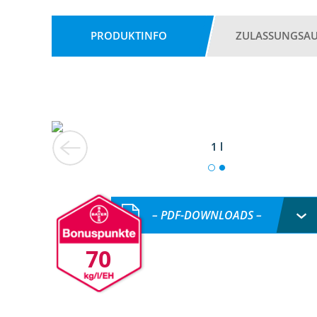
PRODUKTINFO
ZULASSUNGSA
1 l
– PDF-DOWNLOADS –
70