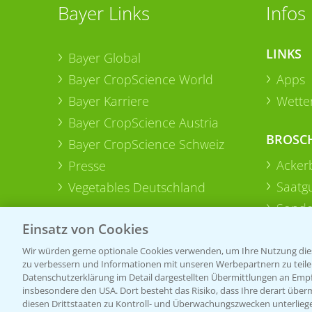
Bayer Links
Infos
LINKS
Bayer Global
Bayer CropScience World
Apps
Bayer Karriere
Wetter
Bayer CropScience Austria
BROSC
Bayer CropScience Schweiz
Acker
Presse
Saatg
Vegetables Deutschland
Sonde
Einsatz von Cookies
Wir würden gerne optionale Cookies verwenden, um Ihre Nutzung dies
zu verbessern und Informationen mit unseren Werbepartnern zu teilen.
Datenschutzerklärung im Detail dargestellten Übermittlungen an Empfä
insbesondere den USA. Dort besteht das Risiko, dass Ihre derart über
diesen Drittstaaten zu Kontroll- und Überwachungszwecken unterlie