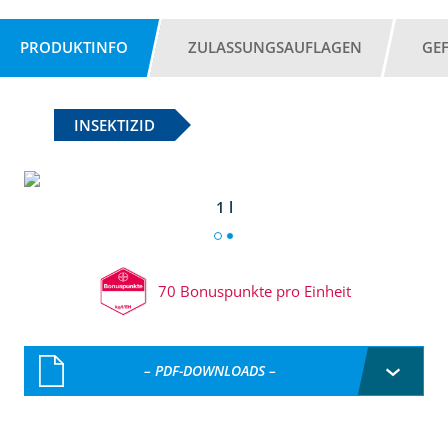
PRODUKTINFO
ZULASSUNGSAUFLAGEN
GE
INSEKTIZID
1 l
70 Bonuspunkte pro Einheit
– PDF-DOWNLOADS –