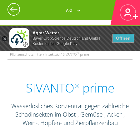
A-Z
Agrar Wetter
Öffnen
Bayer CropScience Deutschland GmbH
Kostenlos bei Google Play
®
Pflanzenschutzmittel / Insektizid / SIVANTO
prime
SIVANTO
prime
®
Wasserlösliches Konzentrat gegen zahlreiche
Schadinsekten im Obst-, Gemüse-, Acker-,
Wein-, Hopfen- und Zierpflanzenbau