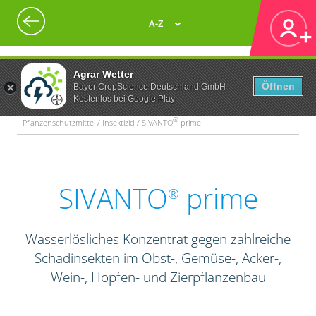
A-Z
Agrar Wetter
Öffnen
Bayer CropScience Deutschland GmbH
Kostenlos bei Google Play
®
Pflanzenschutzmittel / Insektizid / SIVANTO
prime
SIVANTO
prime
®
Wasserlösliches Konzentrat gegen zahlreiche
Schadinsekten im Obst-, Gemüse-, Acker-,
Wein-, Hopfen- und Zierpflanzenbau