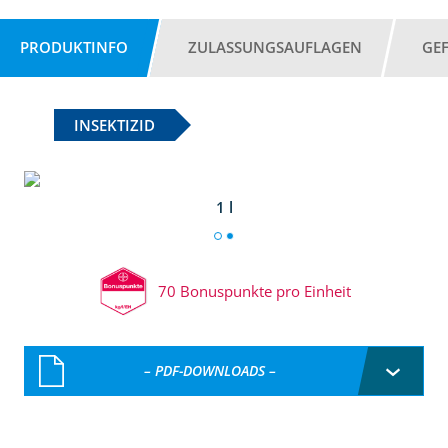
PRODUKTINFO
ZULASSUNGSAUFLAGEN
GE
INSEKTIZID
1 l
70 Bonuspunkte pro Einheit
– PDF-DOWNLOADS –