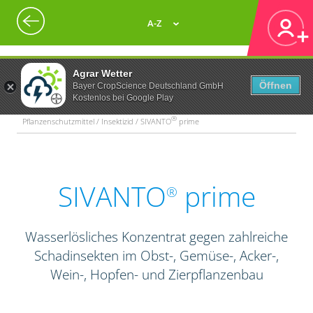
A-Z
Agrar Wetter
Öffnen
Bayer CropScience Deutschland GmbH
Kostenlos bei Google Play
®
Pflanzenschutzmittel / Insektizid / SIVANTO
prime
SIVANTO
prime
®
Wasserlösliches Konzentrat gegen zahlreiche
Schadinsekten im Obst-, Gemüse-, Acker-,
Wein-, Hopfen- und Zierpflanzenbau