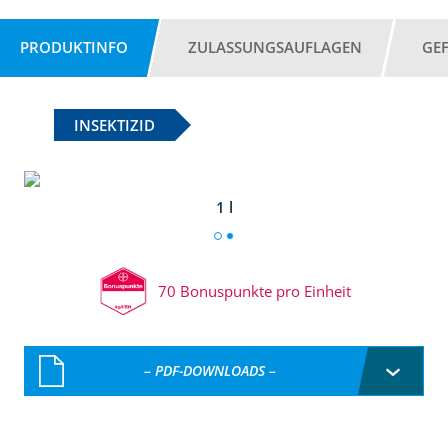
PRODUKTINFO
ZULASSUNGSAUFLAGEN
GE
INSEKTIZID
1 l
70 Bonuspunkte pro Einheit
– PDF-DOWNLOADS –