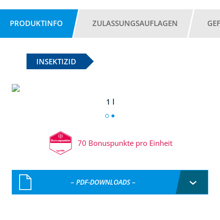
PRODUKTINFO
ZULASSUNGSAUFLAGEN
GE
INSEKTIZID
1 l
70 Bonuspunkte pro Einheit
– PDF-DOWNLOADS –