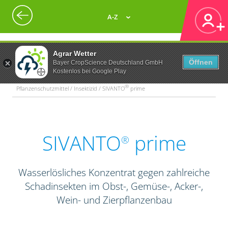
A-Z
Agrar Wetter
Öffnen
Bayer CropScience Deutschland GmbH
Kostenlos bei Google Play
®
Pflanzenschutzmittel / Insektizid / SIVANTO
prime
SIVANTO
prime
®
Wasserlösliches Konzentrat gegen zahlreiche
Schadinsekten im Obst-, Gemüse-, Acker-,
Wein- und Zierpflanzenbau