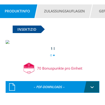
PRODUKTINFO
ZULASSUNGSAUFLAGEN
GE
INSEKTIZID
1 l
70 Bonuspunkte pro Einheit
– PDF-DOWNLOADS –