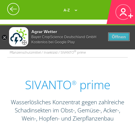
A-Z
Agrar Wetter
Öffnen
Bayer CropScience Deutschland GmbH
Kostenlos bei Google Play
®
Pflanzenschutzmittel / Insektizid / SIVANTO
prime
SIVANTO
prime
®
Wasserlösliches Konzentrat gegen zahlreiche
Schadinsekten im Obst-, Gemüse-, Acker-,
Wein-, Hopfen- und Zierpflanzenbau