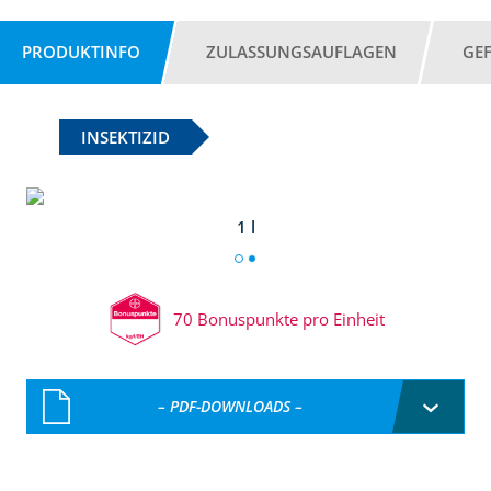
PRODUKTINFO
ZULASSUNGSAUFLAGEN
GE
INSEKTIZID
1 l
70 Bonuspunkte pro Einheit
– PDF-DOWNLOADS –