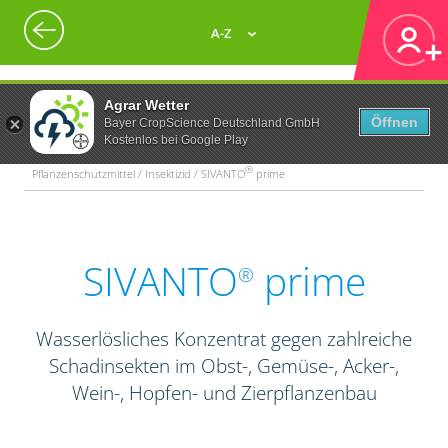
A-Z
Agrar Wetter
Öffnen
Bayer CropScience Deutschland GmbH
Kostenlos bei Google Play
®
Pflanzenschutzmittel / Insektizid / SIVANTO
prime
SIVANTO
prime
®
Wasserlösliches Konzentrat gegen zahlreiche
Schadinsekten im Obst-, Gemüse-, Acker-,
Wein-, Hopfen- und Zierpflanzenbau