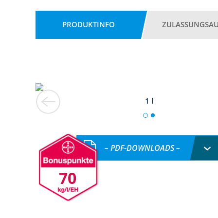
PRODUKTINFO
ZULASSUNGSA
1 l
– PDF-DOWNLOADS –
70