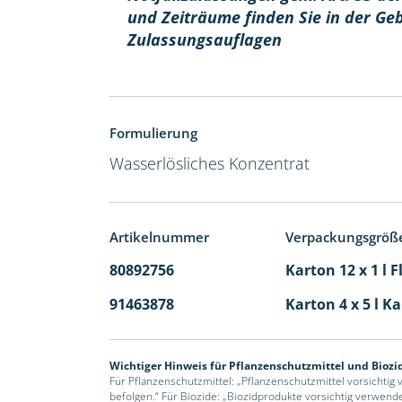
und Zeiträume finden Sie in der Ge
Zulassungsauflagen
Formulierung
Wasserlösliches Konzentrat
Artikelnummer
Verpackungsgröß
80892756
Karton 12 x 1 l 
91463878
Karton 4 x 5 l K
Wichtiger Hinweis für Pflanzenschutzmittel und Biozi
Für Pflanzenschutzmittel: „Pflanzenschutzmittel vorsichtig
befolgen.“ Für Biozide: „Biozidprodukte vorsichtig verwend