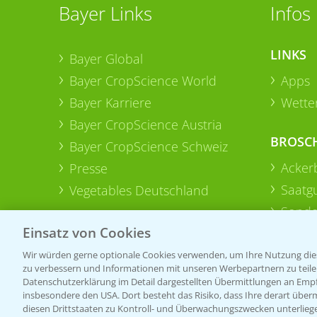
Bayer Links
Infos
LINKS
Bayer Global
Bayer CropScience World
Apps
Bayer Karriere
Wetter
Bayer CropScience Austria
BROSC
Bayer CropScience Schweiz
Acker
Presse
Saatg
Vegetables Deutschland
Sonde
Einsatz von Cookies
Wir würden gerne optionale Cookies verwenden, um Ihre Nutzung dies
zu verbessern und Informationen mit unseren Werbepartnern zu teilen.
Datenschutzerklärung im Detail dargestellten Übermittlungen an Empfä
insbesondere den USA. Dort besteht das Risiko, dass Ihre derart über
diesen Drittstaaten zu Kontroll- und Überwachungszwecken unterlie