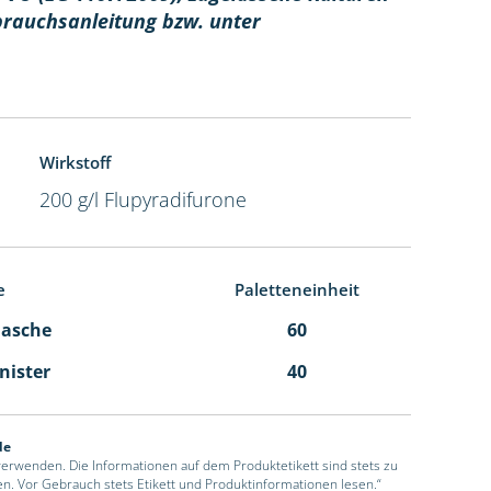
brauchsanleitung bzw. unter
Wirkstoff
200 g/l Flupyradifurone
e
Paletteneinheit
Flasche
60
anister
40
de
 verwenden. Die Informationen auf dem Produktetikett sind stets zu
en. Vor Gebrauch stets Etikett und Produktinformationen lesen.“