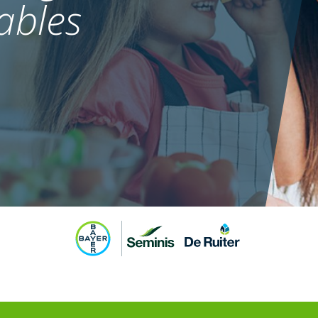
ables