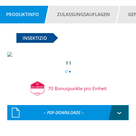
PRODUKTINFO
ZULASSUNGSAUFLAGEN
GE
INSEKTIZID
1 l
70 Bonuspunkte pro Einheit
– PDF-DOWNLOADS –