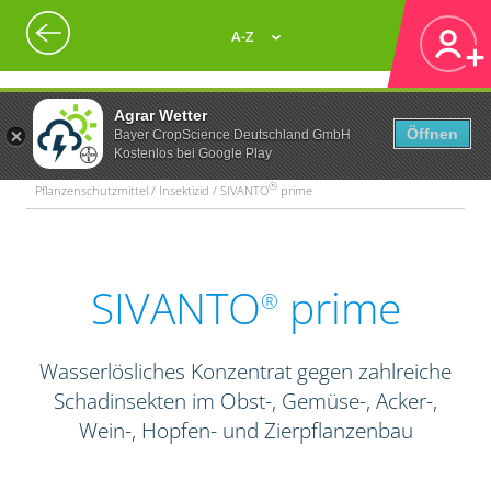
A-Z
Agrar Wetter
Öffnen
Bayer CropScience Deutschland GmbH
Kostenlos bei Google Play
®
Pflanzenschutzmittel / Insektizid / SIVANTO
prime
SIVANTO
prime
®
Wasserlösliches Konzentrat gegen zahlreiche
Schadinsekten im Obst-, Gemüse-, Acker-,
Wein-, Hopfen- und Zierpflanzenbau