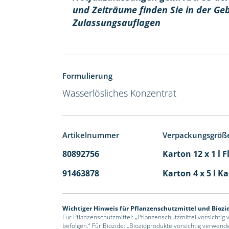
und Zeiträume finden Sie in der Ge
Zulassungsauflagen
Formulierung
Wasserlösliches Konzentrat
Artikelnummer
Verpackungsgröß
80892756
Karton 12 x 1 l 
91463878
Karton 4 x 5 l K
Wichtiger Hinweis für Pflanzenschutzmittel und Biozi
Für Pflanzenschutzmittel: „Pflanzenschutzmittel vorsichtig
befolgen.“ Für Biozide: „Biozidprodukte vorsichtig verwend