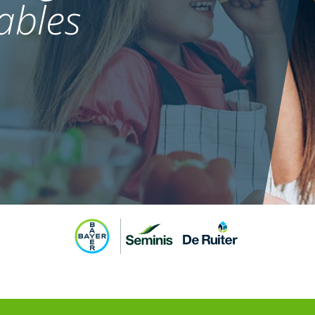
ables