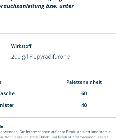
brauchsanleitung bzw. unter
Wirkstoff
200 g/l Flupyradifurone
e
Paletteneinheit
Flasche
60
anister
40
de
 verwenden. Die Informationen auf dem Produktetikett sind stets zu
en. Vor Gebrauch stets Etikett und Produktinformationen lesen.“