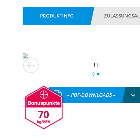
PRODUKTINFO
ZULASSUNGSA
1 l
– PDF-DOWNLOADS –
70