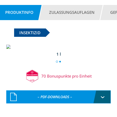
PRODUKTINFO
ZULASSUNGSAUFLAGEN
GE
INSEKTIZID
1 l
70 Bonuspunkte pro Einheit
– PDF-DOWNLOADS –