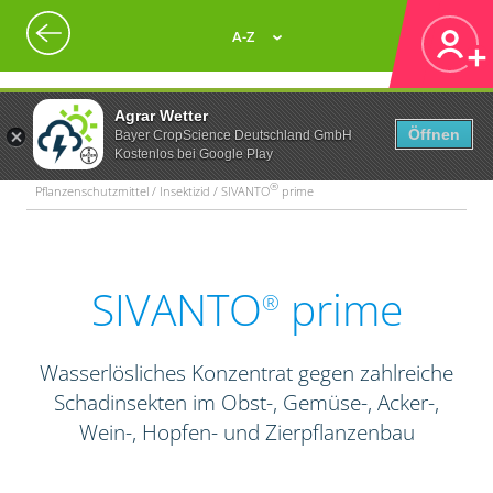
A-Z
Agrar Wetter
Öffnen
Bayer CropScience Deutschland GmbH
Kostenlos bei Google Play
®
Pflanzenschutzmittel / Insektizid / SIVANTO
prime
SIVANTO
prime
®
Wasserlösliches Konzentrat gegen zahlreiche
Schadinsekten im Obst-, Gemüse-, Acker-,
Wein-, Hopfen- und Zierpflanzenbau