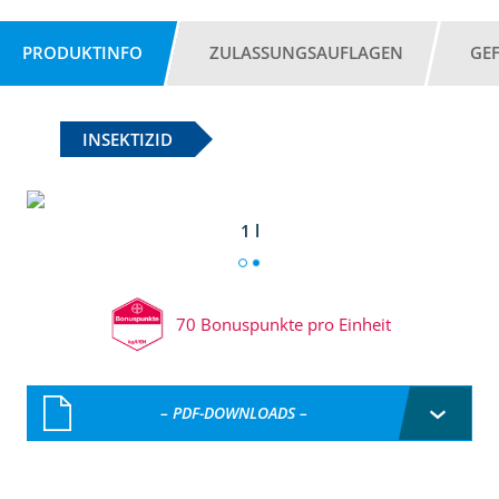
PRODUKTINFO
ZULASSUNGSAUFLAGEN
GE
INSEKTIZID
1 l
70 Bonuspunkte pro Einheit
– PDF-DOWNLOADS –