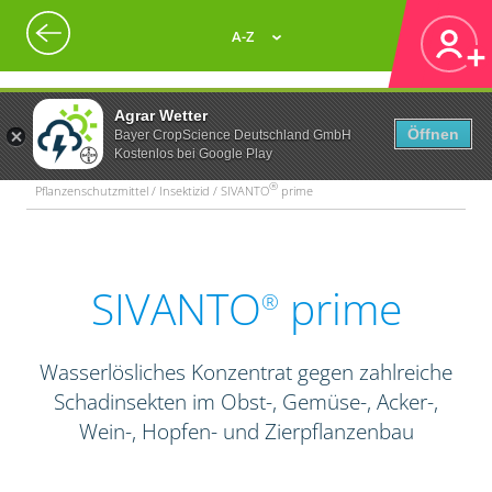
A-Z
Agrar Wetter
Öffnen
Bayer CropScience Deutschland GmbH
Kostenlos bei Google Play
®
Pflanzenschutzmittel / Insektizid / SIVANTO
prime
SIVANTO
prime
®
Wasserlösliches Konzentrat gegen zahlreiche
Schadinsekten im Obst-, Gemüse-, Acker-,
Wein-, Hopfen- und Zierpflanzenbau