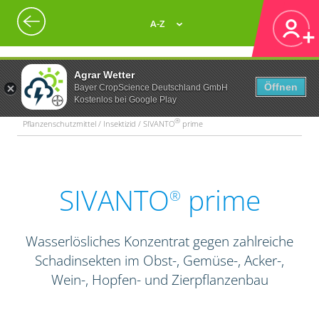
A-Z
Agrar Wetter
Öffnen
Bayer CropScience Deutschland GmbH
Kostenlos bei Google Play
®
Pflanzenschutzmittel / Insektizid / SIVANTO
prime
SIVANTO
prime
®
Wasserlösliches Konzentrat gegen zahlreiche
Schadinsekten im Obst-, Gemüse-, Acker-,
Wein-, Hopfen- und Zierpflanzenbau