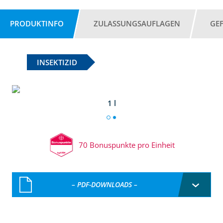
PRODUKTINFO
ZULASSUNGSAUFLAGEN
GE
INSEKTIZID
1 l
70 Bonuspunkte pro Einheit
– PDF-DOWNLOADS –