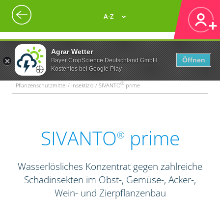
A-Z
Agrar Wetter
Öffnen
Bayer CropScience Deutschland GmbH
Kostenlos bei Google Play
®
Pflanzenschutzmittel / Insektizid / SIVANTO
prime
SIVANTO
prime
®
Wasserlösliches Konzentrat gegen zahlreiche
Schadinsekten im Obst-, Gemüse-, Acker-,
Wein- und Zierpflanzenbau