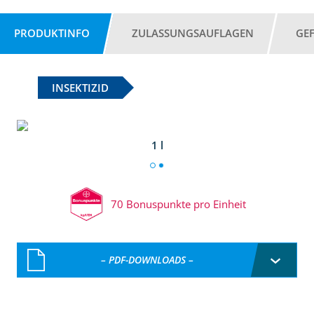
PRODUKTINFO
ZULASSUNGSAUFLAGEN
GE
INSEKTIZID
1 l
70 Bonuspunkte pro Einheit
– PDF-DOWNLOADS –