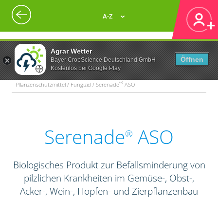
A-Z
Agrar Wetter
Öffnen
Bayer CropScience Deutschland GmbH
Kostenlos bei Google Play
®
Pflanzenschutzmittel / Fungizid / Serenade
ASO
Serenade
ASO
®
Biologisches Produkt zur Befallsminderung von
pilzlichen Krankheiten im Gemüse-, Obst-,
Acker-, Wein-, Hopfen- und Zierpflanzenbau