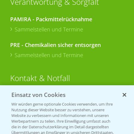
Verantwortung & Sorgfalt
PAMIRA - Packmittelrücknahme
Sammelstellen und Termine
PRE - Chemikalien sicher entsorgen
Sammelstellen und Termine
Kontakt & Notfall
Einsatz von Cookies
Beratung auf WhatsApp
T.
+49 (0)174 346 564 1
Wir würden gerne optionale Cookies verwenden, um Ihre
Nutzung dieser Website besser zu verstehen, unsere
Website zu verbessern und Informationen mit unseren
KONTAKT
Werbepartnern zu teilen. Ihre Einwilligung umfasst auch
die in der Datenschutzerklärung im Detail dargestellten
Übermittlungen an Empfänger in unsicheren Drittstaaten,