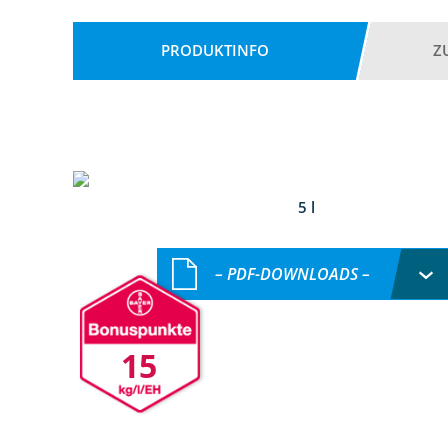
PRODUKTINFO
Z
5 l
– PDF-DOWNLOADS –
15