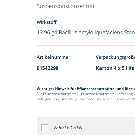
Suspensionskonzentrat
Wirkstoff
13,96 g/l Bacillus amyloliquefaciens Sta
Artikelnummer
Verpackungsgröß
91542298
Karton 4 x 5 l K
Wichtiger Hinweis für Pflanzenschutzmittel und Biozi
Für Pflanzenschutzmittel: „Pflanzenschutzmittel vorsichtig
befolgen.“ Für Biozide: „Biozidprodukte vorsichtig verwend
VERGLEICHEN