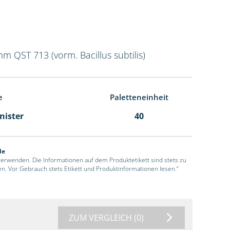
mm QST 713 (vorm. Bacillus subtilis)
e
Paletteneinheit
anister
40
de
 verwenden. Die Informationen auf dem Produktetikett sind stets zu
en. Vor Gebrauch stets Etikett und Produktinformationen lesen.“
ZUM VERGLEICH
(0)