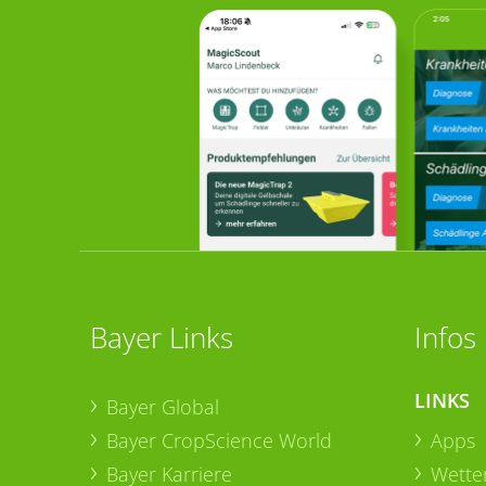
Bayer Links
Infos
LINKS
Bayer Global
Bayer CropScience World
Apps
Bayer Karriere
Wetter