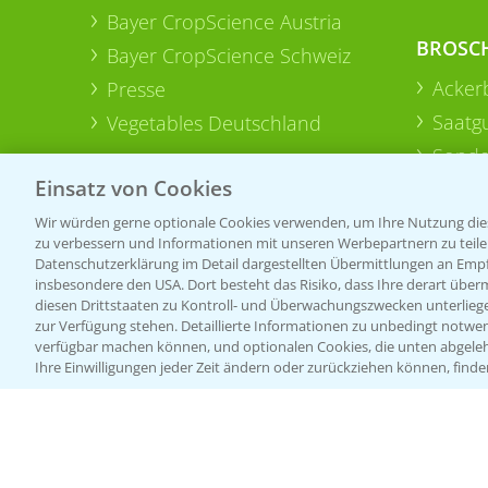
Bayer CropScience Austria
BROSC
Bayer CropScience Schweiz
Acker
Presse
Saatg
Vegetables Deutschland
Sonde
Einsatz von Cookies
Wir würden gerne optionale Cookies verwenden, um Ihre Nutzung dies
zu verbessern und Informationen mit unseren Werbepartnern zu teilen.
Datenschutzerklärung im Detail dargestellten Übermittlungen an Empfä
insbesondere den USA. Dort besteht das Risiko, dass Ihre derart über
diesen Drittstaaten zu Kontroll- und Überwachungszwecken unterlie
zur Verfügung stehen. Detaillierte Informationen zu unbedingt notwen
verfügbar machen können, und optionalen Cookies, die unten abgeleh
Ihre Einwilligungen jeder Zeit ändern oder zurückziehen können, finde