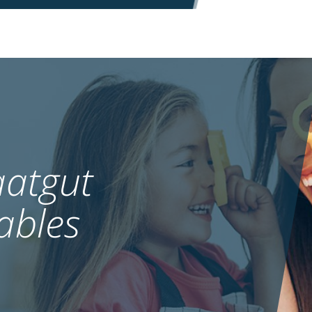
atgut
ables