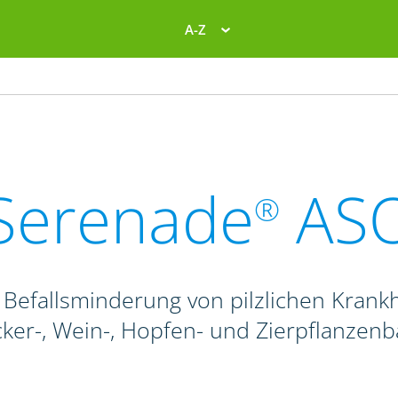
A-Z
Serenade
AS
®
 Befallsminderung von pilzlichen Krank
ker-, Wein-, Hopfen- und Zierpflanzen