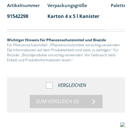
Artikelnummer
Verpackungsgröße
Palettene
91542298
Karton 4 x 5 l Kanister
40
Wichtiger Hinweis für Pflanzenschutzmittel und Biozide
Für Pflanzenschutzmittel: „Pflanzenschutzmittel vorsichtig verwenden.
Die Informationen auf dem Produktetikett sind stets zu befolgen.“ Für
Biozide: „Biozidprodukte vorsichtig verwenden. Vor Gebrauch stets
Etikett und Produktinformationen lesen.“
VERGLEICHEN
ZUM VERGLEICH
(0)