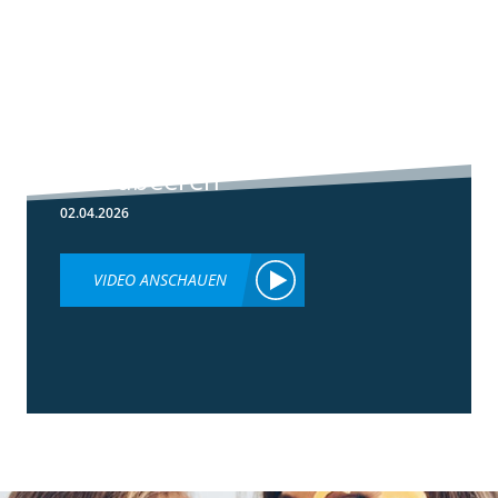
5:59
Botrytis-
Resistenzmanagement
in Erdbeeren
02.04.2026
VIDEO ANSCHAUEN