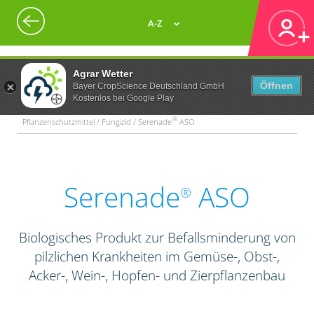
A-Z
Agrar Wetter
Öffnen
Bayer CropScience Deutschland GmbH
Kostenlos bei Google Play
®
Pflanzenschutzmittel / Fungizid / Serenade
ASO
Serenade
ASO
®
Biologisches Produkt zur Befallsminderung von
pilzlichen Krankheiten im Gemüse-, Obst-,
Acker-, Wein-, Hopfen- und Zierpflanzenbau