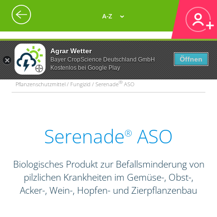
A-Z
Agrar Wetter
Öffnen
Bayer CropScience Deutschland GmbH
Kostenlos bei Google Play
®
Pflanzenschutzmittel / Fungizid / Serenade
ASO
Serenade
ASO
®
Biologisches Produkt zur Befallsminderung von
pilzlichen Krankheiten im Gemüse-, Obst-,
Acker-, Wein-, Hopfen- und Zierpflanzenbau