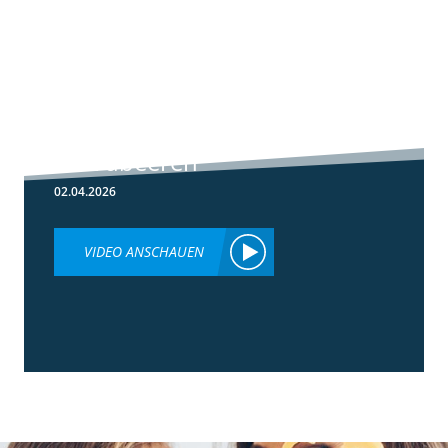
5:59
Botrytis-
Resistenzmanagement
in Erdbeeren
02.04.2026
VIDEO ANSCHAUEN