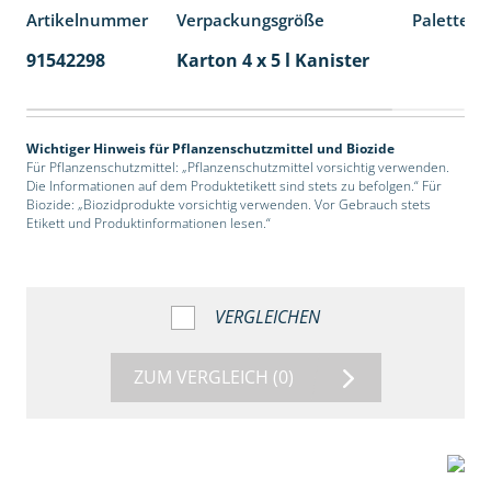
Artikelnummer
Verpackungsgröße
Palettene
91542298
Karton 4 x 5 l Kanister
40
Wichtiger Hinweis für Pflanzenschutzmittel und Biozide
Für Pflanzenschutzmittel: „Pflanzenschutzmittel vorsichtig verwenden.
Die Informationen auf dem Produktetikett sind stets zu befolgen.“ Für
Biozide: „Biozidprodukte vorsichtig verwenden. Vor Gebrauch stets
Etikett und Produktinformationen lesen.“
VERGLEICHEN
ZUM VERGLEICH
(0)